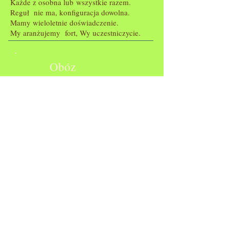
​Każde z osobna lub wszystkie razem.
Reguł nie ma, konfiguracja dowolna.
Mamy wieloletnie doświadczenie.
My aranżujemy fort, Wy uczestniczycie.
Obóz
Różne grupy tematyczne z
otwartymi rękoma przyjmujemy.